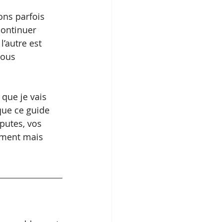
ns parfois 
continuer 
’autre est 
nous 
 que je vais 
que ce guide 
putes, vos 
ement mais 