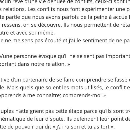
cun rêve d’une vie dénuée de conflits, ceux-ci sont 
es relations. Les conflits nous font expérimenter une p
 partie que nous avons parfois de la peine à accueill
 ressens, on se découvre. Ils nous permettent de rétab
utre et avec soi-même.
 je ne me sens pas écouté et j’ai le sentiment de ne pa
/une personne évoque qu’il ne se sent pas important, i
ortant dans notre relation. »
tative d’un partenaire de se faire comprendre se fasse 
e. Mais quels que soient les mots utilisés, le conflit
 « Apprends à me connaître; comprends-moi »
uples n’atteignent pas cette étape parce qu’ils sont tr
hématique de leur dispute. Ils défendent leur point de
e de pouvoir qui dit « j’ai raison et tu as tort ».