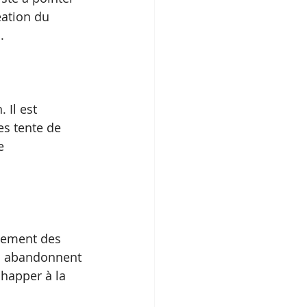
éation du 
.
 Il est 
es tente de 
e 
plement des 
ls abandonnent 
chapper à la 