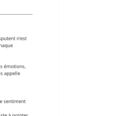
sputent n'est 
Chaque 
es émotions, 
es appelle 
le sentiment 
ste à pointer 