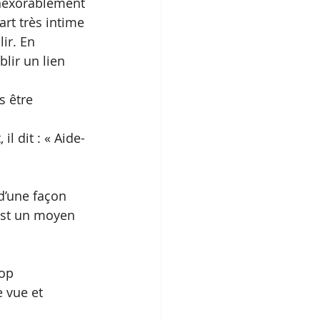
inexorablement 
art très intime 
ir. En 
lir un lien 
s être 
l dit : « Aide-
d’une façon 
 est un moyen 
op 
 vue et 