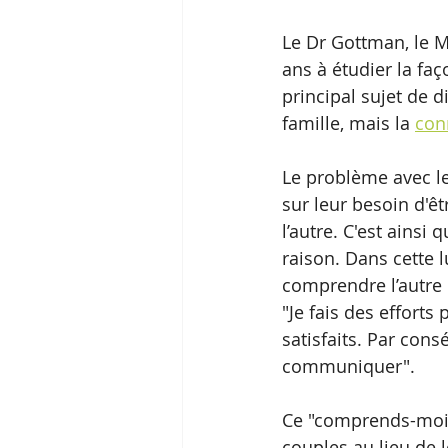
Le Dr Gottman, le M
ans à étudier la faç
principal sujet de d
famille, mais la 
con
Le problème avec les
sur leur besoin d'ê
l’autre. C'est ainsi 
raison. Dans cette l
comprendre l’autre 
"Je fais des effort
satisfaits. Par con
communiquer".
Ce "comprends-moi, 
couples au lieu de 