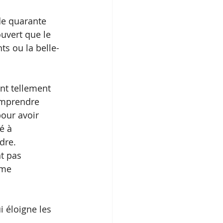
de quarante 
ouvert que le 
ts ou la belle-
ent tellement 
omprendre 
pour avoir 
é à 
dre.
t pas 
 me 
 éloigne les 